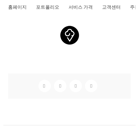
홈페이지
포트폴리오
서비스 가격
고객센터
주문
귀여운 타르트 카페 로고
Logos
식당/카페