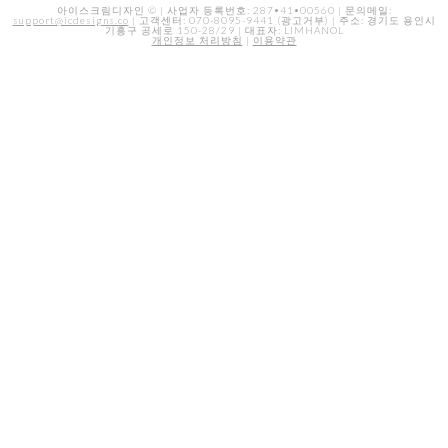
아이스크림디자인 © | 사업자 등록번호: 287•41•00560 | 문의메일:
support@icdesigns.co
| 고객센터: 070-8095-9441 (광고거부) | 주소: 경기도 용인시
기흥구 공세로 150-28/29 | 대표자: LIMHANOL
개인정보 처리방침
|
이용약관